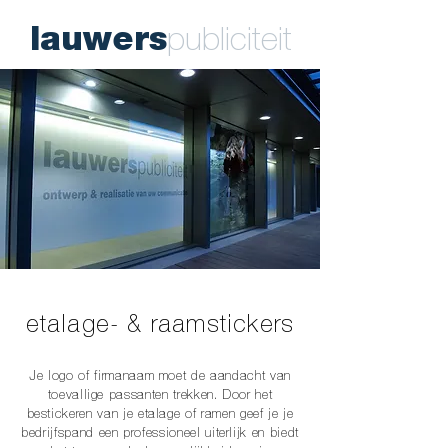
lauwers
publiciteit
etalage- & raamstickers
Je logo of firmanaam moet de aandacht van
toevallige passanten trekken. Door het
bestickeren van je etalage of ramen geef je je
bedrijfspand een professioneel uiterlijk en biedt