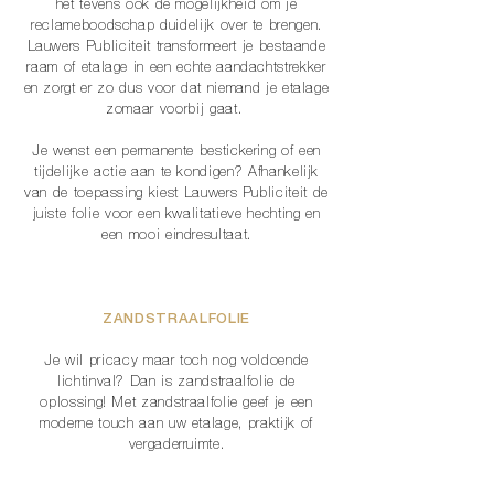
het tevens ook de mogelijkheid om je
reclameboodschap duidelijk over te brengen.
Lauwers Publiciteit transformeert je bestaande
raam of etalage in een echte aandachtstrekker
en zorgt er zo dus voor dat niemand je etalage
zomaar voorbij gaat.
Je wenst een permanente bestickering of een
tijdelijke actie aan te kondigen? Afhankelijk
van de toepassing kiest Lauwers Publiciteit de
juiste folie voor een kwalitatieve hechting en
een mooi eindresultaat.
ZANDSTRAALFOLIE
Je wil pricacy maar toch nog voldoende
lichtinval? Dan is zandstraalfolie de
oplossing! Met zandstraalfolie geef je een
moderne touch aan uw etalage, praktijk of
vergaderruimte.