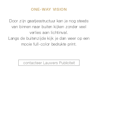
ONE-WAY VISION
Door zijn gaatjesstructuur kan je nog steeds
van binnen naar buiten kijken zonder veel
verlies aan lichtinval.
Langs de buitenzijde kijk je dan weer op een
mooie full-color bedrukte print.
contacteer Lauwers Publiciteit