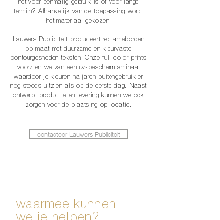
het voor éénmalig gebruik is of voor lange
termijn? Afhankelijk van de toepassing wordt
het materiaal gekozen.
Lauwers Publiciteit produceert reclameborden
op maat met duurzame en kleurvaste
contourgesneden teksten. Onze full-color prints
voorzien we van een uv-beschermlaminaat
waardoor je kleuren na jaren buitengebruik er
nog steeds uitzien als op de eerste dag. Naast
ontwerp, productie en levering kunnen we ook
zorgen voor de plaatsing op locatie.
contacteer Lauwers Publiciteit
waarmee kunnen
we je helpen?