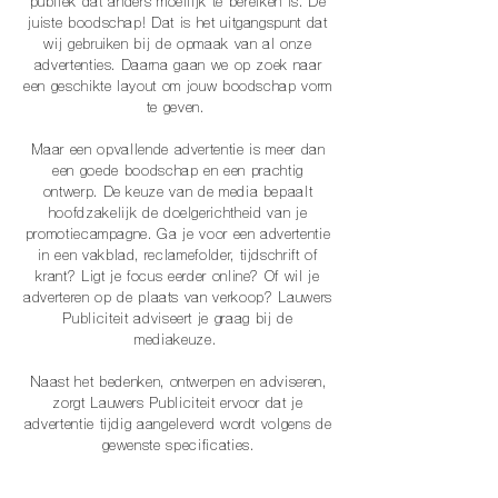
publiek dat anders moeilijk te bereiken is.
De
juiste boodschap! Dat is het uitgangspunt dat
wij gebruiken bij de opmaak van al onze
advertenties.
Daarna gaan we op zoek naar
een geschikte layout om jouw boodschap vorm
te geven.
Maar een opvallende advertentie is meer dan
een goede boodschap en een prachtig
ontwerp.
De keuze van de media bepaalt
hoofdzakelijk de doelgerichtheid van je
promotiecampagne.
Ga je voor een advertentie
in een vakblad, reclamefolder, tijdschrift of
krant?
Ligt je focus eerder online? Of wil je
adverteren op de plaats van verkoop?
Lauwers
Publiciteit adviseert je graag bij de
mediakeuze.
Naast het bedenken, ontwerpen en adviseren,
zorgt Lauwers Publiciteit ervoor dat je
advertentie tijdig aangeleverd wordt volgens de
gewenste specificaties.